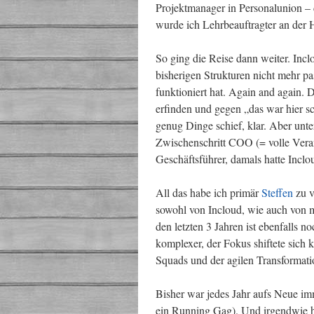
Projektmanager in Personalunion – d
wurde ich Lehrbeauftragter an der
So ging die Reise dann weiter. Inc
bisherigen Strukturen nicht mehr pa
funktioniert hat. Again and again. 
erfinden und gegen „das war hier 
genug Dinge schief, klar. Aber unte
Zwischenschritt COO (= volle Vera
Geschäftsführer, damals hatte Incl
All das habe ich primär
Steffen
zu v
sowohl von Incloud, wie auch von m
den letzten 3 Jahren ist ebenfalls 
komplexer, der Fokus shiftete sich 
Squads und der agilen Transformat
Bisher war jedes Jahr aufs Neue imm
ein Running Gag). Und irgendwie h