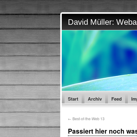
David Müller: Webar
Start
Archiv
Feed
Im
←
Best-of-the-Web 13
Passiert hier noch wa