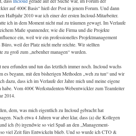
d, dass
Incloud
gerade auf der Suche war, im Forum der
ler auf 400€ Basis“ hieß der Post in jenem Forum. Und dann
en Halbjahr 2010 war ich einer der ersten Incloud-Mitarbeiter.
te ich in dem Moment nicht mal zu träumen gewagt. Im Verlaufe
gleichem Maße spannender, wie die Firma und die Projekte
luence ein, weil wir ein professionelles Projektmanagement
Büro, weil der Platz nicht mehr reichte. Wir stellten
ekte zu groß zum „nebenher managen“ wurden.
 neu erfunden und tun das letztlich immer noch. Incloud wuchs
em es begann, mit den bisherigen Methoden „weh zu tun“ und wir
uch dazu, dass ich im Verlaufe der Jahre mich und meine eigene
en habe. Vom 400€ Werkstudenten-Webentwickler zum Teamleiter
r 2014.
llen, dem, was mich eigentlich zu Incloud gebracht hat
gen. Nach etwa 4 Jahren war aber klar, dass (a) die Kollegen
n und ich (b) irgendwie so viel Spaß an den „Management-
so viel Zeit fürs Entwickeln blieb. Und so wurde ich CTO &