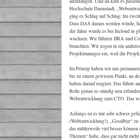
anzufangen. Und da kam es passen
Hochschule Darmstadt. „Webentwick
ging es Schlag auf Schlag: Im zweit
Dass DAS daraus werden würde, hat
der Jahre wurde es bei Incloud in 
wuchsen. Wir führten JIRA und Conf
brauchten. Wir zogen in ein anderes 
Projektmanager ein, weil die Proj
Im Prinzip haben wir uns permanent
bis zu einem gewissen Punkt, an d
haben darauf reagiert. Das führte a
Rolle genau so ständig neu erfund
Webentwicklung zum CTO. Das wa
Anfangs ist es mir sehr schwer gefa
(Webentwicklung!), „Goodbye“ zu sa
das mittlerweile viel besser könne
Themen“ habe, dass gar nicht mehr 