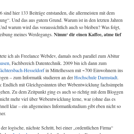
sind hier 133 Beiträge entstanden, die allermeisten mit dem
g“. Und das aus gutem Grund. Warum ist in den letzten Jahren
 Und warum wird das voraussichtlich auch so bleiben? Was folgt,
Nimm‘ dir einen Kaffee, atme tief
chreibung meines Werdegangs.
tete ich als Freelance Webdev, damals noch parallel zum Abitur
ausen
, Fachbereich Datentechnik. 2009 bin ich dann zum
ächtersbach-Hesseldorf
in Mittelhessen mit ~700 Einwohnern ins
ogen – zum Informatik studieren an der
Hochschule Darmstadt
.
m: Endlich mit Gleichgesinnten über Webentwicklung fachsimpeln
gehen. Zu dem Zeitpunkt ging es auch so richtig mit dem Bloggen
 nicht mehr viel über Webentwicklung lerne, war (ohne das es
schnell klar – ein allgemeines Informatikstudium gibt eben nicht so
her.
 logische, nächste Schritt, bei einer „ordentlichen Firma“