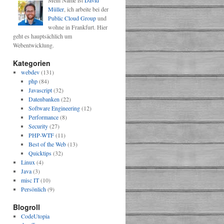
Mein Name ist
David
Müller
, ich arbeite bei der
Public Cloud Group
und
wohne in Frankfurt. Hier
geht es hauptsächlich um
Webentwicklung.
Kategorien
webdev
(131)
php
(84)
Javascript
(32)
Datenbanken
(22)
Software Engineering
(12)
Performance
(8)
Security
(27)
PHP-WTF
(11)
Best of the Web
(13)
Quicktips
(32)
Linux
(4)
Java
(3)
misc IT
(10)
Persönlich
(9)
Blogroll
CodeUtopia