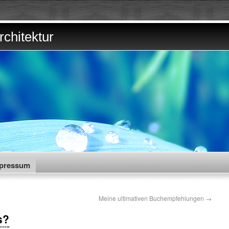
chitektur
pressum
Meine ultimativen Buchempfehlungen
→
s?