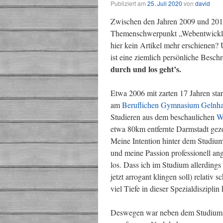
Publiziert am
25. Juli 2020
von
david
Zwischen den Jahren 2009 und 2016 
Themenschwerpunkt „Webentwicklun
hier kein Artikel mehr erschienen?
ist eine ziemlich persönliche Bes
durch und los geht’s.
Etwa 2006 mit zarten 17 Jahren star
am
Beruflichen Gymnasium Gelnh
Studieren aus dem beschaulichen
W
etwa 80km entfernte Darmstadt gez
Meine Intention hinter dem Studiu
und meine Passion professionell an
los. Dass ich im Studium allerdings
jetzt arrogant klingen soll) relativ 
viel Tiefe in dieser Spezialdisziplin 
Deswegen war neben dem Studium der