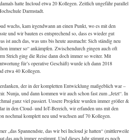
amals hatte Incloud etwa 20 Kollegen. Zeitlich ungefähr parallel
 Hochschule Darmstadt.
loud wuchs, kam irgendwann an einen Punkt, wo es mit den
sste und wir bauten es entsprechend so, dass es wieder gut
Das ist auch das, was uns bis heute ausmacht: Sich ständig neu
schon immer so“ ankämpfen. Zwischendurch gingen auch oft
rm Strich ging die Reise dann doch immer so weiter. Mit
ntwortung für’s operative Geschäft) wurde ich dann 2018
oud etwa 40 Kollegen.
erdanken, der in der kompletten Entwicklung maßgeblich war –
ir. Nunja, und dann kommen wir auch schon fast zum „Jetzt“. In
nochmal ganz viel passiert. Unsere Projekte wurden immer größer &
klar in den Cloud- und IoT-Bereich, wir erfanden uns mit den
ion nochmal komplett neu und wuchsen auf 70 Kollegen.
er „das Spannendste, das wir bei Incloud je hatten“ (mittlerweile
at das auch immer gestimmt. Und dieses Jahr stimmt es noch