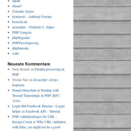
daraff
ebene7
Gonzalo Ayuso
ircmaxell – Anthony Ferrara
krsteski.de
nczonline – Nicholas C. Zakas
PHP Gangsta
phpblogstars
PHPDeveloper.org
phphatesme
wdrl
Neueste Kommentare
Sack Bender
zu
Parallel processing in
PHP
Tristan Tate
zu
Javascript: Arrays
kopieren
Daniel Marschall
zu
Dealing with
Trusted Timestamps in PHP (RFC
3161)
Login Mit Facebook Tutorial – Logini
helper
zu
Facebook API – Tutorial
PHP validation/regex for URL -
Design Corral
zu
Why URL validation
with filter_var might not be a good