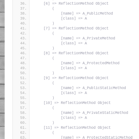
    [6] => ReflectionMethod Object
        (
            [name] => A_PublicMethod
            [class] => A
        )
    [7] => ReflectionMethod Object
        (
            [name] => A_PrivateMethod
            [class] => A
        )
    [8] => ReflectionMethod Object
        (
            [name] => A_ProtectedMethod
            [class] => A
        )
    [9] => ReflectionMethod Object
        (
            [name] => A_PublicStaticMethod
            [class] => A
        )
    [10] => ReflectionMethod Object
        (
            [name] => A_PrivateStaticMethod
            [class] => A
        )
    [11] => ReflectionMethod Object
        (
            [name] => A_ProtectedStaticMethod