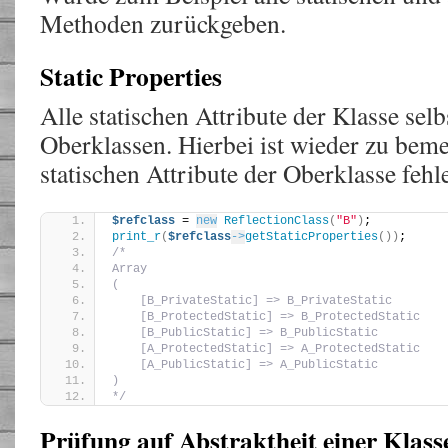
Methoden zurückgeben.
Static Properties
Alle statischen Attribute der Klasse selb
Oberklassen. Hierbei ist wieder zu beme
statischen Attribute der Oberklasse fehl
$refclass
 = 
new
ReflectionClass
(
"B"
)
;
print_r
(
$refclass
->
getStaticProperties
())
;
/*
Array
(
    [B_PrivateStatic] => B_PrivateStatic
    [B_ProtectedStatic] => B_ProtectedStatic
    [B_PublicStatic] => B_PublicStatic
    [A_ProtectedStatic] => A_ProtectedStatic
    [A_PublicStatic] => A_PublicStatic
)
*/
Prüfung auf Abstraktheit einer Klass