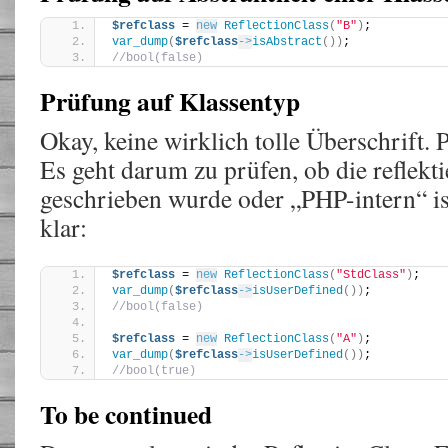
$refclass
 = 
new
ReflectionClass
(
"B"
)
;
var_dump
(
$refclass
->
isAbstract
())
;
//bool(false)
Prüfung auf Klassentyp
Okay, keine wirklich tolle Überschrift. P
Es geht darum zu prüfen, ob die reflekti
geschrieben wurde oder „PHP-intern“ is
klar:
$refclass
 = 
new
ReflectionClass
(
"StdClass"
)
;
var_dump
(
$refclass
->
isUserDefined
())
;
//bool(false)
$refclass
 = 
new
ReflectionClass
(
"A"
)
;
var_dump
(
$refclass
->
isUserDefined
())
;
//bool(true)
To be continued