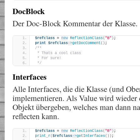
DocBlock
Der Doc-Block Kommentar der Klasse.
$refclass
 = 
new
ReflectionClass
(
"B"
)
;
print
$refclass
->
getDocComment
()
;
/**
 * Thats a cool class
 * For sure!
 */
Interfaces
Alle Interfaces, die die Klasse (und Obe
implementieren. Als Value wird wieder 
Objekt übergeben, welches man dann n
reflecten kann.
$refclass
 = 
new
ReflectionClass
(
"B"
)
;
print_r
(
$refclass
->
getInterfaces
())
; 