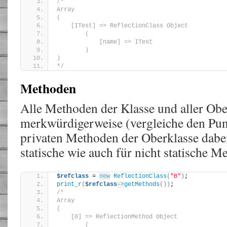
/*
Array
(
    [ITest] => ReflectionClass Object
        (
            [name] => ITest
        )
)
*/
Methoden
Alle Methoden der Klasse und aller Obe
merkwürdigerweise (vergleiche den Pu
privaten Methoden der Oberklasse dabei
statische wie auch für nicht statische M
$refclass
 = 
new
ReflectionClass
(
"B"
)
;
print_r
(
$refclass
->
getMethods
())
;
/*
Array
(
    [0] => ReflectionMethod Object
        (