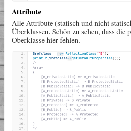
Attribute
Alle Attribute (statisch und nicht statis
Überklassen. Schön zu sehen, dass die p
Oberklasse hier fehlen.
$refclass
 = 
new
ReflectionClass
(
"B"
)
;
print_r
(
$refclass
->
getDefaultProperties
())
; 
/*
Array
(
    [B_PrivateStatic] => B_PrivateStatic
    [B_ProtectedStatic] => B_ProtectedStatic
    [B_PublicStatic] => B_PublicStatic
    [A_ProtectedStatic] => A_ProtectedStatic
    [A_PublicStatic] => A_PublicStatic
    [B_Private] => B_Private
    [B_Protected] => B_Protected
    [B_Public] => B_Public
    [A_Protected] => A_Protected
    [A_Public] => A_Public
)
*/