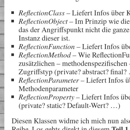
ReflectionClass
– Liefert Infos über 
ReflectionObject
– Im Prinzip wie die
das der Angriffspunkt nicht die ganze
Instanz dieser ist.
ReflectionFunction
– Liefert Infos ü
ReflectionMethod
– Wie ReflectionFun
zusätzlichen – methodenspezifischen 
Zugriffstyp (private? abstract? final?
ReflectionParameter
– Liefert Infos 
Methodenparameter
ReflectionProperty
– Liefert Infos üb
(private? static? Default-Wert? …)
Diesen Klassen widme ich mich nun also
Teil 1
Reihe. Los gehts direkt in diesem