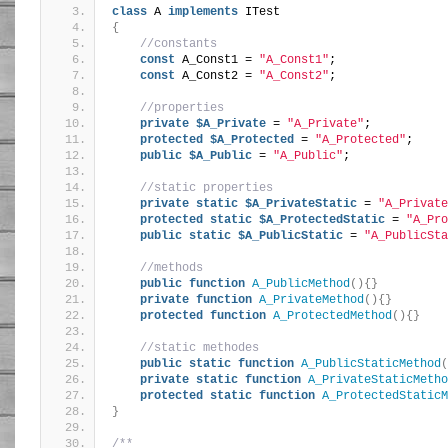
class
 A 
implements
 ITest
{
//constants
const
 A_Const1 = 
"A_Const1"
;
const
 A_Const2 = 
"A_Const2"
;
//properties
private
$A_Private
 = 
"A_Private"
;
protected
$A_Protected
 = 
"A_Protected"
;
public
$A_Public
 = 
"A_Public"
;
//static properties
private
static
$A_PrivateStatic
 = 
"A_Private
protected
static
$A_ProtectedStatic
 = 
"A_Pro
public
static
$A_PublicStatic
 = 
"A_PublicSta
//methods
public
function
A_PublicMethod
(){}
private
function
A_PrivateMethod
(){}
protected
function
A_ProtectedMethod
(){}
//static methodes
public
static
function
A_PublicStaticMethod
(
private
static
function
A_PrivateStaticMetho
protected
static
function
A_ProtectedStaticM
}
/**