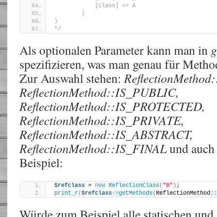
            [class] => A
        )
)
*/
Als optionalen Parameter kann man in
g
spezifizieren, was man genau für Meth
Zur Auswahl stehen:
ReflectionMethod
ReflectionMethod::IS_PUBLIC,
ReflectionMethod::IS_PROTECTED,
ReflectionMethod::IS_PRIVATE,
ReflectionMethod::IS_ABSTRACT,
ReflectionMethod::IS_FINAL
und auch
Beispiel:
$refclass
 = 
new
ReflectionClass
(
"B"
)
;
print_r
(
$refclass
->
getMethods
(
ReflectionMethod
::
Würde zum Beispiel alle statischen und 