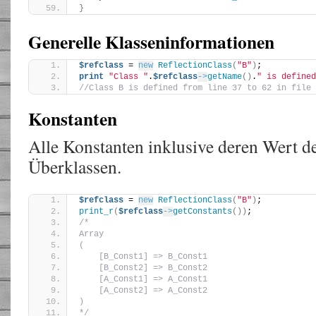
}
Generelle Klasseninformationen
$refclass
 = 
new
ReflectionClass
(
"B"
)
;
print
"Class "
.
$refclass
->
getName
()
.
" is defined
//Class B is defined from line 37 to 62 in file 
Konstanten
Alle Konstanten inklusive deren Wert de
Überklassen.
$refclass
 = 
new
ReflectionClass
(
"B"
)
;
print_r
(
$refclass
->
getConstants
())
;
/*
Array
(
    [B_Const1] => B_Const1
    [B_Const2] => B_Const2
    [A_Const1] => A_Const1
    [A_Const2] => A_Const2
)
*/