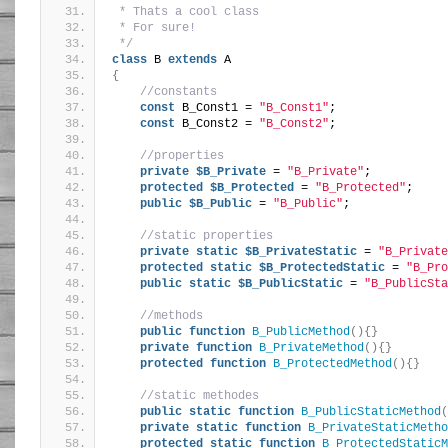
 * Thats a cool class
 * For sure!
 */
class
 B 
extends
 A
{
//constants
const
 B_Const1 = 
"B_Const1"
;
const
 B_Const2 = 
"B_Const2"
;
//properties
private
$B_Private
 = 
"B_Private"
;
protected
$B_Protected
 = 
"B_Protected"
;
public
$B_Public
 = 
"B_Public"
;
//static properties
private
static
$B_PrivateStatic
 = 
"B_Private
protected
static
$B_ProtectedStatic
 = 
"B_Pro
public
static
$B_PublicStatic
 = 
"B_PublicSta
//methods
public
function
B_PublicMethod
(){}
private
function
B_PrivateMethod
(){}
protected
function
B_ProtectedMethod
(){}
//static methodes
public
static
function
B_PublicStaticMethod
(
private
static
function
B_PrivateStaticMetho
protected
static
function
B_ProtectedStaticM