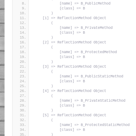
            [name] => B_PublicMethod
            [class] => B
        )
    [1] => ReflectionMethod Object
        (
            [name] => B_PrivateMethod
            [class] => B
        )
    [2] => ReflectionMethod Object
        (
            [name] => B_ProtectedMethod
            [class] => B
        )
    [3] => ReflectionMethod Object
        (
            [name] => B_PublicStaticMethod
            [class] => B
        )
    [4] => ReflectionMethod Object
        (
            [name] => B_PrivateStaticMethod
            [class] => B
        )
    [5] => ReflectionMethod Object
        (
            [name] => B_ProtectedStaticMethod
            [class] => B
        )