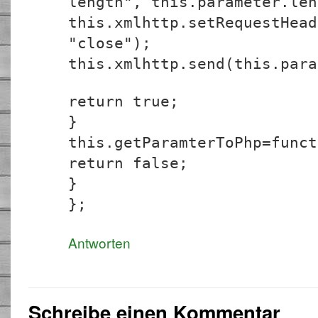
length", this.parameter.len
this.xmlhttp.setRequestHead
"close");
this.xmlhttp.send(this.para
return true;
}
this.getParamterToPhp=funct
return false;
}
};
Antworten
Schreibe einen Kommentar