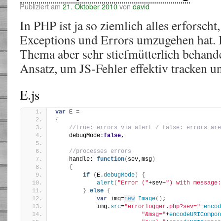
Publiziert am
21. Oktober 2010
von
david
In PHP ist ja so ziemlich alles erforsch
Exceptions und Errors umzugehen hat. I
Thema aber sehr stiefmütterlich behande
Ansatz, um JS-Fehler effektiv tracken u
E.js
var
 E =
{
//true: errors via alert / false: errors are
    debugMode:
false
,
//processes errors
    handle: 
function
(
sev,msg
)
{
if
(
E.
debugMode
)
{
alert
(
"Error ("
+sev+
") with message:
}
else
{
var
 img=
new
Image
(
)
;
            img.
src
=
"errorlogger.php?sev="
+
encod
"&msg="
+
encodeURICompon