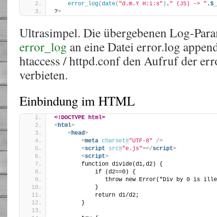
error_log
(
date
(
"d.m.Y H:i:s"
)
.
" (JS) -> "
.
$_
?
>
Ultrasimpel. Die übergebenen Log-Para
error_log
an eine Datei error.log appen
htaccess / httpd.conf den Aufruf der er
verbieten.
Einbindung im HTML
<!DOCTYPE html>
<
html
>
<
head
>
<
meta
charset
=
"UTF-8"
/>
<
script
src
=
"e.js"
>
</
script
>
<
script
>
        function divide(d1,d2) {
            if (d2==0) { 
               throw new Error("Div by 0 is ille
            }
            return d1/d2;
        }