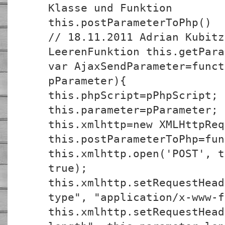
Klasse und Funktion
this.postParameterToPhp()
// 18.11.2011 Adrian Kubitz
LeerenFunktion this.getPara
var AjaxSendParameter=funct
pParameter){
this.phpScript=pPhpScript;
this.parameter=pParameter;
this.xmlhttp=new XMLHttpReq
this.postParameterToPhp=fun
this.xmlhttp.open('POST', t
true);
this.xmlhttp.setRequestHead
type", "application/x-www-f
this.xmlhttp.setRequestHead