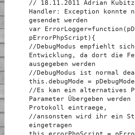
// 18.11.2011 Adrian Kubitz
Handler: Exception konnte n
gesendet werden
var ErrorLogger=function(pD
pErrorPhpScript){
//DebugModus empfiehlt sich
Entwicklung, da dort die Fe
ausgegeben werden
//DebugModus ist normal dea
this.debugMode = pDebugMode
//Es kan ein alternatives P
Parameter Übergeben werden 
Protokoll eintraege,
//ansonsten wird ihr ein St
eingetragen
this.errorPhpScript = pErro