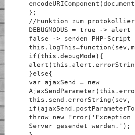
encodeURIComponent(document
};
//Funktion zum protokollier
DEBUGMODUS = true -> alert 
false -> senden PHP-Script
this.logThis=function(sev,m
if(this.debugMode){
alert(this.alert.errorStrin
}else{
var ajaxSend = new
AjaxSendParameter(this.erro
this.send.errorString(sev, 
if(ajaxSend.postParameterTo
throw new Error('Exception 
Server gesendet werden.');
}