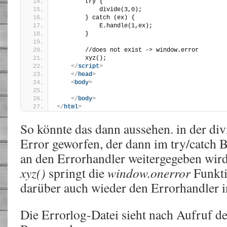
        try {
            divide(3,0);
        } catch (ex) {
            E.handle(1,ex);
        }
        //does not exist -> window.error
        xyz();
</
script
>
</
head
>
<
body
>
</
body
>
</
html
>
So könnte das dann aussehen. in der di
Error geworfen, der dann im try/catch 
an den Errorhandler weitergegeben wir
xyz()
springt die
window.onerror
Funkti
darüber auch wieder den Errorhandler i
Die Errorlog-Datei sieht nach Aufruf 