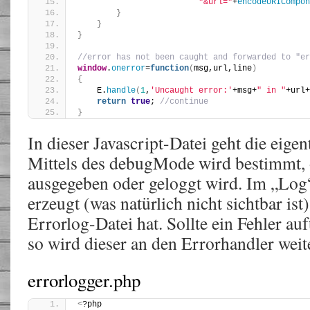
"&url="
+
encodeURICompon
}
}
}
//error has not been caught and forwarded to "er
window
.
onerror
=
function
(
msg,url,line
)
{
    E.
handle
(
1
,
'Uncaught error:'
+msg+
" in "
+url+
return
true
; 
//continue
}
In dieser Javascript-Datei geht die eige
Mittels des debugMode wird bestimmt, 
ausgegeben oder geloggt wird. Im „Log“
erzeugt (was natürlich nicht sichtbar ist
Errorlog-Datei hat. Sollte ein Fehler auf
so wird dieser an den Errorhandler weit
errorlogger.php
<
?php