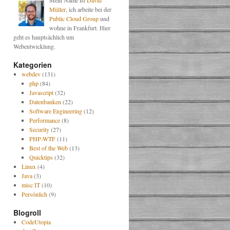
Mein Name ist
David
Müller
, ich arbeite bei der
Public Cloud Group
und
wohne in Frankfurt. Hier
geht es hauptsächlich um
Webentwicklung.
Kategorien
webdev
(131)
php
(84)
Javascript
(32)
Datenbanken
(22)
Software Engineering
(12)
Performance
(8)
Security
(27)
PHP-WTF
(11)
Best of the Web
(13)
Quicktips
(32)
Linux
(4)
Java
(3)
misc IT
(10)
Persönlich
(9)
Blogroll
CodeUtopia