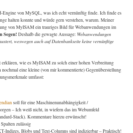
-Engine von MySQL, was ich echt vernünftig finde. Ich finde es
ange halten konnte und würde gern verstehen, warum. Meiner
itung von MyISAM ein trauriges Bild für Webanwendungen im
in Segen!
Deshalb die gewagte Aussage:
Webanwendungen
hustert, weswegen auch auf Datenbankseite keine vernünftige
ht erklären, wie es MyISAM zu solch einer hohen Verbreitung
ch nochmal eine kleine (von mir kommentierte) Gegenüberstellung
idungsmerkmale umfasst:
e endian
soll für eine Maschinenunabhängigkeit /
orgen – Ich weiß nicht, in wiefern das im Webumfeld
tandard-Stack). Kommentare hierzu erwünscht!
Spalten zulässig
ndizes, Blobs und Text-Columns sind indizierbar – Praktisch!