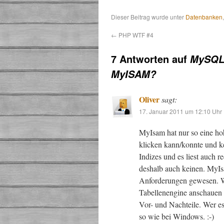
Dieser Beitrag wurde unter
Datenbanken
←
PHP WTF #4
7 Antworten auf
MySQL 
MyISAM?
Oliver
sagt:
17. Januar 2011 um 12:10 Uhr
MyIsam hat nur so eine h
klicken kann/konnte und k
Indizes und es liest auch r
deshalb auch keinen. MyIsa
Anforderungen gewesen. We
Tabellenengine anschauen 
Vor- und Nachteile. Wer es 
so wie bei Windows. :-)