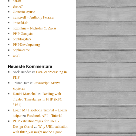
daraff
ebene7
Gonzalo Ayuso
ircmaxell – Anthony Ferrara
krsteski.de
nczonline – Nicholas C. Zakas
PHP Gangsta
phpblogstars
PHPDeveloper.org
phphatesme
wdrl
Neueste Kommentare
Sack Bender
zu
Parallel processing in
PHP
Tristan Tate
zu
Javascript: Arrays
kopieren
Daniel Marschall
zu
Dealing with
Trusted Timestamps in PHP (RFC
3161)
Login Mit Facebook Tutorial – Logini
helper
zu
Facebook API – Tutorial
PHP validation/regex for URL -
Design Corral
zu
Why URL validation
with filter_var might not be a good