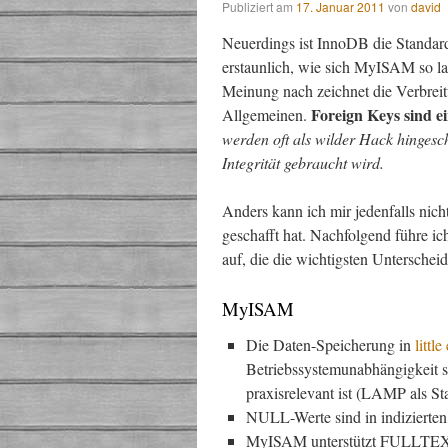
Publiziert am
17. Januar 2011
von
david
Neuerdings ist InnoDB die Standard
erstaunlich, wie sich MyISAM so l
Meinung nach zeichnet die Verbre
Foreign Keys sind e
Allgemeinen.
werden oft als wilder Hack hingesc
Integrität gebraucht wird.
Anders kann ich mir jedenfalls nic
geschafft hat. Nachfolgend führe i
auf, die die wichtigsten Untersche
MyISAM
Die Daten-Speicherung in
littl
Betriebssystemunabhängigkeit s
praxisrelevant ist (LAMP als S
NULL-Werte sind in indizierten 
MyISAM unterstützt FULLTEXT-I