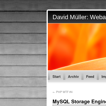
David Müller: Webar
Start
Archiv
Feed
Im
←
PHP WTF #4
MySQL Storage Engin