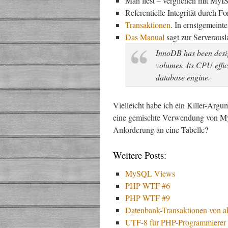
Man liest – verglichen mit MyIS
Referentielle Integrität durch 
Transaktionen
. In ernstgemeint
Das Manual
sagt zur Serverausl
InnoDB has been desi
volumes. Its CPU effic
database engine.
Vielleicht habe ich ein Killer-Ar
eine gemischte Verwendung von My
Anforderung an eine Tabelle?
Weitere Posts:
MySQL Views
PHP WTF #6
PHP WTF #9
Datenbank-Transaktionen von a
UTF-8 für PHP-Programmiere