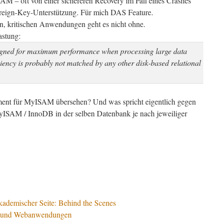
AM – oft von einer sichereren Recovery im Fall eines Crashes
Foreign-Key-Unterstützung. Für mich DAS Feature.
en, kritischen Anwendungen geht es nicht ohne.
astung:
gned for maximum performance when processing large data
iency is probably not matched by any other disk-based relational
gument für MyISAM übersehen? Und was spricht eigentlich gegen
ISAM / InnoDB in der selben Datenbank je nach jeweiliger
kademischer Seite: Behind the Scenes
r und Webanwendungen