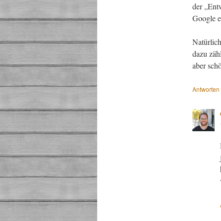
der „Ent
Google e
Natürlic
dazu zähl
aber schö
Antworten