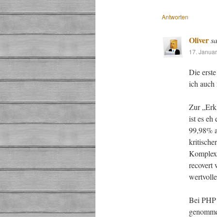
Antworten
Oliver
sa
17. Janua
Die erste
ich auch 
Zur „Erk
ist es e
99,98% al
kritische
Komplexi
recovert
wertvolle
Bei PHP 
genommen