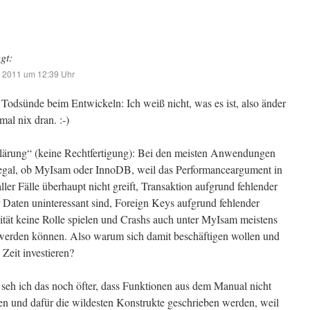
gt:
r 2011 um 12:39 Uhr
 Todsünde beim Entwickeln: Ich weiß nicht, was es ist, also änder
mal nix dran. :-)
lärung“ (keine Rechtfertigung): Bei den meisten Anwendungen
h egal, ob MyIsam oder InnoDB, weil das Performanceargument in
ler Fälle überhaupt nicht greift, Transaktion aufgrund fehlender
r Daten uninteressant sind, Foreign Keys aufgrund fehlender
tät keine Rolle spielen und Crashs auch unter MyIsam meistens
 werden können. Also warum sich damit beschäftigen wollen und
 Zeit investieren?
seh ich das noch öfter, dass Funktionen aus dem Manual nicht
 und dafür die wildesten Konstrukte geschrieben werden, weil