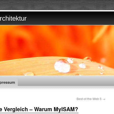
chitektur
pressum
Best-of-the-Web 5
→
e Vergleich – Warum MyISAM?