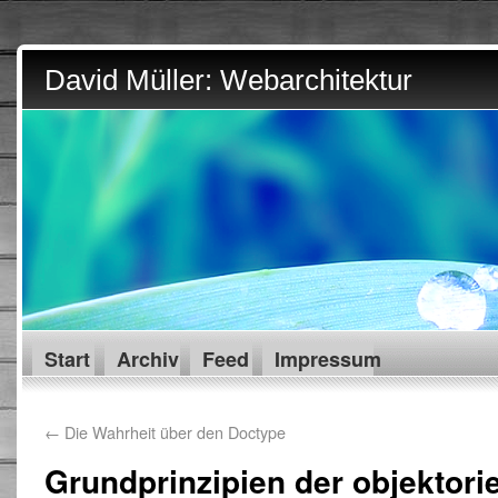
David Müller: Webarchitektur
Start
Archiv
Feed
Impressum
←
Die Wahrheit über den Doctype
Grundprinzipien der objektorie