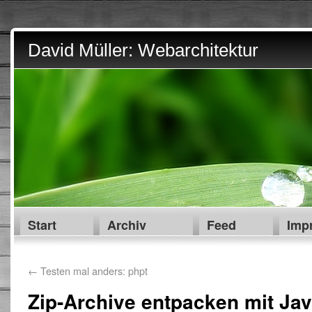
David Müller: Webarchitektur
Start
Archiv
Feed
Imp
←
Testen mal anders: phpt
Zip-Archive entpacken mit Jav