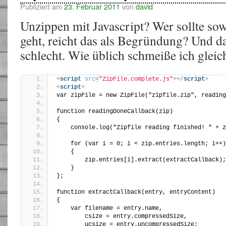
Publiziert am
23. Februar 2011
von
david
Unzippen mit Javascript? Wer sollte so
geht, reicht das als Begründung? Und da
schlecht. Wie üblich schmeiße ich glei
<
script
src
=
"ZipFile.complete.js"
>
</
script
>
<
script
>
var zipFile = new ZipFile("zipfile.zip", reading
function readingDoneCallback(zip)
{
    console.log("Zipfile reading finished! " + z
    for (var i = 0; i < zip.entries.length; i++)
    {
        zip.entries[i].extract(extractCallback);
    }
};
function extractCallback(entry, entryContent) 
{
    var filename = entry.name,
        csize = entry.compressedSize,
        ucsize = entry.uncompressedSize;