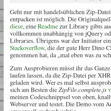
Geht nur mit handelsüblichen Zip-Date
entpacken ist möglich. Die Originalquell
diese
, eine
Readme
zur Library gibts au
vollkommen unabhängig von jQuery ode
Libraries. Übrigens war der Initiator ei
Stackoverflow
, die der gute Herr Dino 
genommen hat, da „mal eben was zu schr
Zum Ausprobieren müsst ihr das Ganze
laufen lassen, da die Zip-Datei per X
geladen wird. Wer es mal selbst ausprob
sich am Besten die
ZipFile.complete.js
v
meinen Codeschnippsel von oben, knallt
Webserver und testet. Die Demo vom Aut