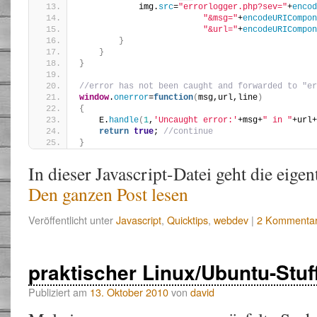
            img.
src
=
"errorlogger.php?sev="
+
encod
"&msg="
+
encodeURICompon
"&url="
+
encodeURICompon
}
}
}
//error has not been caught and forwarded to "er
window
.
onerror
=
function
(
msg,url,line
)
{
    E.
handle
(
1
,
'Uncaught error:'
+msg+
" in "
+url+
return
true
; 
//continue
}
In dieser Javascript-Datei geht die eig
Den ganzen Post lesen
Veröffentlicht unter
Javascript
,
Quicktips
,
webdev
|
2 Kommenta
praktischer Linux/Ubuntu-Stuf
Publiziert am
13. Oktober 2010
von
david