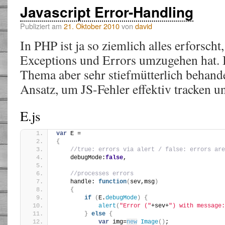
Javascript Error-Handling
Publiziert am
21. Oktober 2010
von
david
In PHP ist ja so ziemlich alles erforsch
Exceptions und Errors umzugehen hat. I
Thema aber sehr stiefmütterlich behande
Ansatz, um JS-Fehler effektiv tracken u
E.js
var
 E =
{
//true: errors via alert / false: errors are
    debugMode:
false
,
//processes errors
    handle: 
function
(
sev,msg
)
{
if
(
E.
debugMode
)
{
alert
(
"Error ("
+sev+
") with message:
}
else
{
var
 img=
new
Image
(
)
;