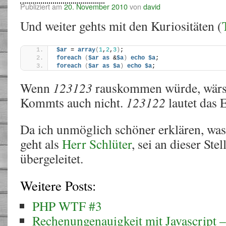
Publiziert am
20. November 2010
von
david
Und weiter gehts mit den Kuriositäten (
$ar
 = 
array
(
1
,
2
,
3
)
;
foreach
(
$ar
as
 &
$a
)
echo
$a
;
foreach
(
$ar
as
$a
)
echo
$a
;
Wenn
123123
rauskommen würde, wärs 
Kommts auch nicht.
123122
lautet das 
Da ich unmöglich schöner erklären, was 
geht als
Herr Schlüter
, sei an dieser Ste
übergeleitet.
Weitere Posts:
PHP WTF #3
Rechenungenauigkeit mit Javascript