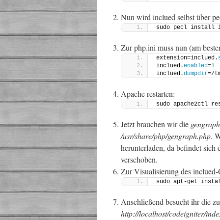
Nun wird inclued selbst über pecl
sudo pecl install 
Zur php.ini muss nun (am beste
extension=inclued.
inclued.
enabled
=
1
inclued.
dumpdir
=/t
Apache restarten:
sudo apache2ctl re
Jetzt brauchen wir die
gengraph
/usr/share/php/gengraph.php
. 
herunterladen, da befindet sich
verschoben.
Zur Visualisierung des inclued
sudo apt-get insta
Anschließend besucht ihr die 
http://localhost/codeigniter/ind