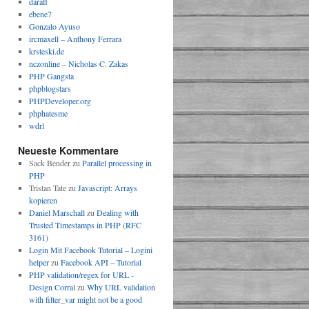
daraff
ebene7
Gonzalo Ayuso
ircmaxell – Anthony Ferrara
krsteski.de
nczonline – Nicholas C. Zakas
PHP Gangsta
phpblogstars
PHPDeveloper.org
phphatesme
wdrl
Neueste Kommentare
Sack Bender
zu
Parallel processing in
PHP
Tristan Tate
zu
Javascript: Arrays
kopieren
Daniel Marschall
zu
Dealing with
Trusted Timestamps in PHP (RFC
3161)
Login Mit Facebook Tutorial – Logini
helper
zu
Facebook API – Tutorial
PHP validation/regex for URL -
Design Corral
zu
Why URL validation
with filter_var might not be a good