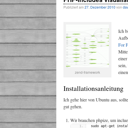
Publiziert am
27. Dezember 2010
von
dav
Ich b
Aufbe
For 
Mitte
einer
sein,
einen
zend-framework
Installationsanleitung
Ich gehe hier von Ubuntu aus, soll
gut gehen.
Wir brauchen phpize, um inclued
sudo apt-get insta