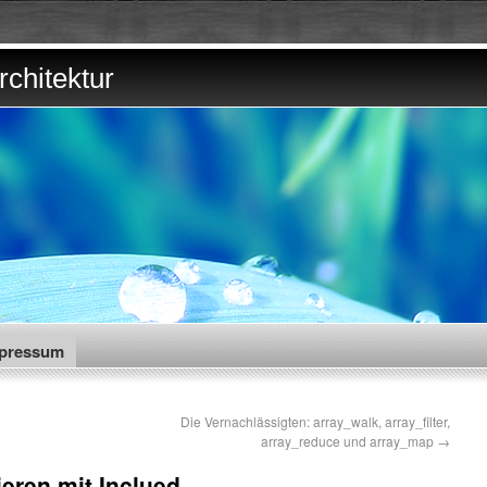
chitektur
pressum
Die Vernachlässigten: array_walk, array_filter,
array_reduce und array_map
→
ieren mit Inclued