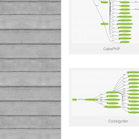
CakePHP
CodeIgniter