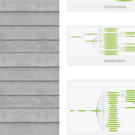
OsCommerce
phpMyAdmin