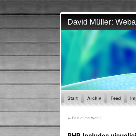
David Müller: Webar
Start
Archiv
Feed
Im
←
Best-of-the-Web 3
PHP-Includes visualis