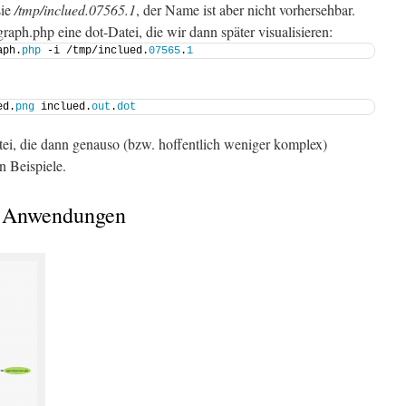
sie
/tmp/inclued.07565.1
, der Name ist aber nicht vorhersehbar.
raph.php eine dot-Datei, die wir dann später visualisieren:
aph.
php
 -i /tmp/inclued.
07565
.
1
ed.
png
 inclued.
out
.
dot
tei, die dann genauso (bzw. hoffentlich weniger komplex)
n Beispiele.
er Anwendungen