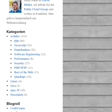
Mein Name ist
David
Müller
, ich arbeite bei der
Public Cloud Group
und
wohne in Frankfurt. Hier
geht es hauptsächlich um
Webentwicklung.
Kategorien
webdev
(131)
php
(84)
Javascript
(32)
Datenbanken
(22)
Software Engineering
(12)
Performance
(8)
Security
(27)
PHP-WTF
(11)
Best of the Web
(13)
Quicktips
(32)
Linux
(4)
Java
(3)
misc IT
(10)
Persönlich
(9)
Blogroll
CodeUtopia