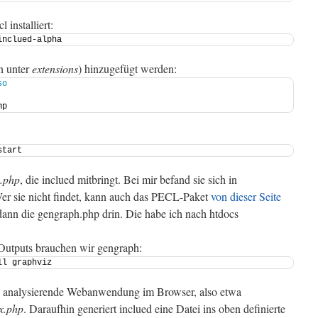
 installiert:
inclued-alpha
n unter
extensions
) hinzugefügt werden:
so
mp
start
.php
, die inclued mitbringt. Bei mir befand sie sich in
Wer sie nicht findet, kann auch das PECL-Paket
von dieser Seite
 dann die gengraph.php drin. Die habe ich nach htdocs
-Outputs brauchen wir gengraph:
ll graphviz
zu analysierende Webanwendung im Browser, also etwa
ex.php
. Daraufhin generiert inclued eine Datei ins oben definierte